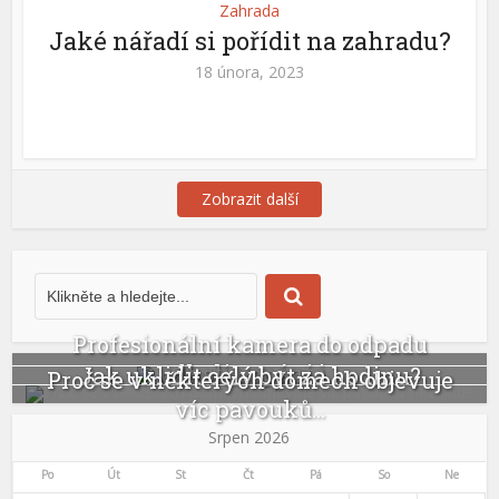
Zahrada
Jaké nářadí si pořídit na zahradu?
18 února, 2023
Zobrazit další
Profesionální kamera do odpadu
odhalí ucpání i...
Jak uklidit celý byt za hodinu?
Proč se v některých domech objevuje
víc pavouků...
Srpen 2026
Po
Út
St
Čt
Pá
So
Ne