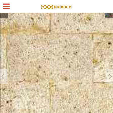
Ostatní
Profesionální kamera do
odpadu odhalí ucpání i
trhliny, kam oko
nedosáhne
18 června, 2026