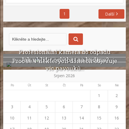
1
Další
Profesionální kamera do odpadu
odhalí ucpání i...
Jak uklidit celý byt za hodinu?
Proč se v některých domech objevuje
víc pavouků...
Srpen 2026
Po
Út
St
Čt
Pá
So
Ne
1
2
3
4
5
6
7
8
9
10
11
12
13
14
15
16