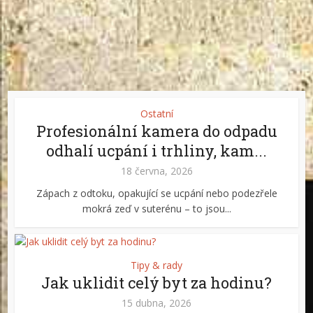
Ostatní
Profesionální kamera do odpadu
odhalí ucpání i trhliny, kam...
18 června, 2026
Zápach z odtoku, opakující se ucpání nebo podezřele
mokrá zeď v suterénu – to jsou...
Tipy & rady
Jak uklidit celý byt za hodinu?
15 dubna, 2026