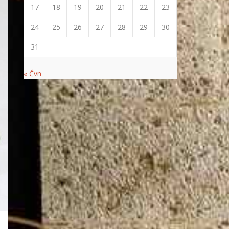
17
18
19
20
21
22
23
24
25
26
27
28
29
30
31
« Čvn