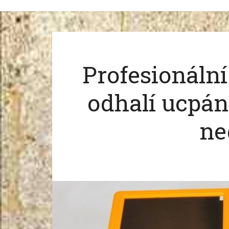
Profesionáln
odhalí ucpání
ne