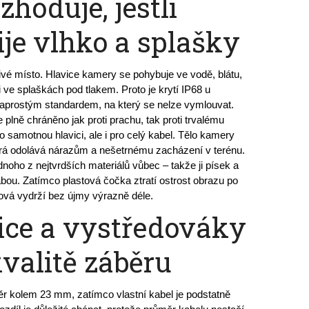
zhoduje, jestli
je vlhko a splašky
ivé místo. Hlavice kamery se pohybuje ve vodě, blátu, 
 ve splaškách pod tlakem. Proto je krytí IP68 u 
aprostým standardem, na který se nelze vymlouvat. 
plně chráněno jak proti prachu, tak proti trvalému 
o samotnou hlavici, ale i pro celý kabel. Tělo kamery 
terá odolává nárazům a nešetrnému zacházení v terénu. 
noho z nejtvrdších materiálů vůbec – takže ji písek a 
u. Zatímco plastová čočka ztratí ostrost obrazu po 
rová vydrží bez újmy výrazně déle.
ice a vystředováky
kvalitě záběru
 kolem 23 mm, zatímco vlastní kabel je podstatně 