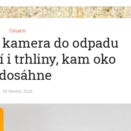
Ostatní
í kamera do odpadu
 i trhliny, kam oko
dosáhne
18 června, 2026