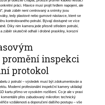
ozdíl je důležité chápat, protože průměr kabelu nestačí 
konkrétní práci. Hlavice musí projít hrdlem napojení, ale 
t“, jinak záběr není centrovaný a snímky jsou 
váky, tedy plastové nebo gumové nástavce, které se 
měru kontrolovaného potrubí. Bývají dostupné ve více 
atně. Díky nim kamera jede přesně středem potrubí, 
a záběr skutečně odhalí i drobné praskliny, korozní 
lasovým
promění inspekci
lní protokol
belu z potrubí – výsledek musí být zdokumentován a 
ktu. Moderní profesionální inspekční kamery ukládají 
SD kartu přímo ve vysokém rozlišení. Co je ale v praxi 
o komentáře přes zabudovaný mikrofon: technický 
ěřiče vzdálenosti a doporučení dalšího postupu – vše 