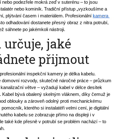
 nebo podezřele mokrá zeď v suterénu – to jsou 
talatér nebo kominík. Tradiční přístup „vyzkoušíme a 
, plýtvání časem i materiálem. Profesionální 
kamera 
sto odhadování dostanete přesný obraz z nitra potrubí, 
ž sáhnete po jakémkoli nástroji.
 určuje, jaké
ádnete přijmout
profesionální inspekční kamery je délka kabelu. 
né domovní rozvody, skutečně náročné práce – průzkum 
kanalizační větve – vyžadují kabel v délce desítek 
. Kabel bývá obalený skelným vláknem, díky čemuž je 
hod oblouky a zároveň odolný proti mechanickému 
omocník, kterého si instalatéři velmi cení, je digitální 
utého kabelu se zobrazuje přímo na displeji i v 
le také kde přesně v potrubí se problém nachází – to 
ah.