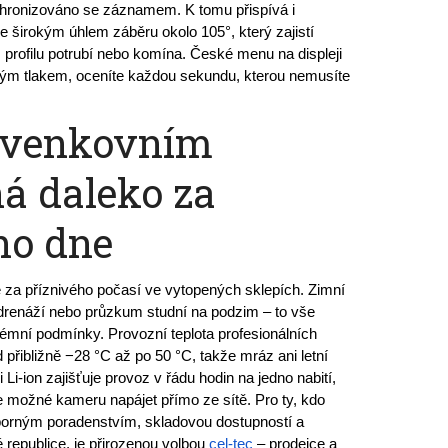
hronizováno se záznamem. K tomu přispívá i 
se širokým úhlem záběru okolo 105°, který zajistí 
 profilu potrubí nebo komína. České menu na displeji 
vým tlakem, oceníte každou sekundu, kterou nemusíte 
i venkovním
á daleko za
ího dne
e za příznivého počasí ve vytopených sklepích. Zimní 
drenáží nebo průzkum studní na podzim – to vše 
trémní podmínky. Provozní teplota profesionálních 
přibližně −28 °C až po 50 °C, takže mráz ani letní 
 Li-ion zajišťuje provoz v řádu hodin na jedno nabití, 
 možné kameru napájet přímo ze sítě. Pro ty, kdo 
dborným poradenstvím, skladovou dostupností a 
republice, je přirozenou volbou 
cel-tec
 – prodejce a 