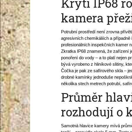
Krytí IP68 ro
kamera přeži
Potrubní prostředí není zrovna přívět
agresivních chemikáliích a případně i
profesionálních inspekčních kamer n
Zkratka IP68 znamená, že zařízení je 
ponoření do vody – a to platí nejen pr
bývá vyrobeno z hliníkové slitiny, k
Čočka je pak ze safírového skla – jed
drobné kamínky jednoduše nepoškrábo
několika stech metrech potrubí, safí
Průměr hlav
rozhodují o 
Samotná hlavice kamery mívá průměr