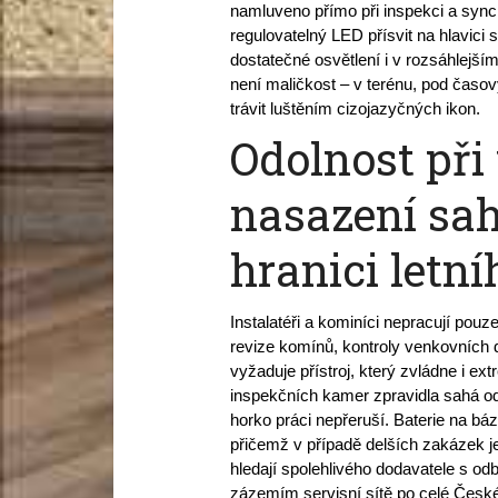
namluveno přímo při inspekci a sync
regulovatelný LED přísvit na hlavici 
dostatečné osvětlení i v rozsáhlejším
není maličkost – v terénu, pod časo
trávit luštěním cizojazyčných ikon.
Odolnost př
nasazení sah
hranici letn
Instalatéři a kominíci nepracují pouz
revize komínů, kontroly venkovních 
vyžaduje přístroj, který zvládne i ex
inspekčních kamer zpravidla sahá od 
horko práci nepřeruší. Baterie na bázi
přičemž v případě delších zakázek je
hledají spolehlivého dodavatele s o
zázemím servisní sítě po celé České 