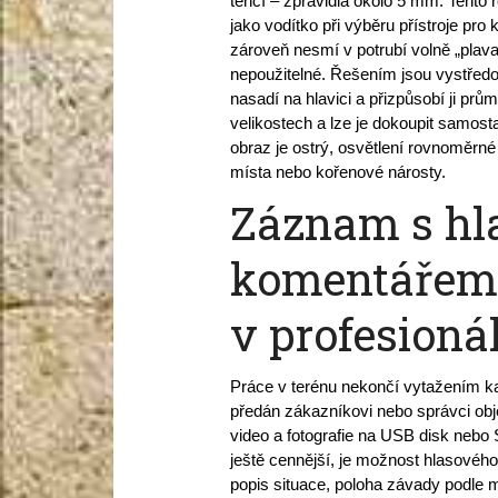
tenčí – zpravidla okolo 5 mm. Tento r
jako vodítko při výběru přístroje pro 
zároveň nesmí v potrubí volně „plava
nepoužitelné. Řešením jsou vystředo
nasadí na hlavici a přizpůsobí ji prů
velikostech a lze je dokoupit samost
obraz je ostrý, osvětlení rovnoměrné 
místa nebo kořenové nárosty.
Záznam s h
komentářem 
v profesioná
Práce v terénu nekončí vytažením ka
předán zákazníkovi nebo správci obje
video a fotografie na USB disk nebo 
ještě cennější, je možnost hlasovéh
popis situace, poloha závady podle m