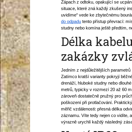
Zápach z odtoku, opakující se ucpání
situace, které zná každý zkušený ins
uvidíme“ vede ke zbytečnému bourání
do odpadu
 tento přístup převrací: mí
studny nebo komína ještě předtím, ne
Délka kabelu
zakázky zvl
Jedním z nejdůležitějších parametrů 
Zatímco kratší varianty pokryjí běž
drenáží, hluboké studny nebo dlouhé 
metrů, typicky v rozmezí 20 až 60 m
zároveň dostatečně pružný pro průc
poškození při protlačování. Praktický p
měřič vzdálenosti: přesná délka odvin
záznamu. Víte tedy nejen co vidíte, a
výrazně urychlí každý následný zás