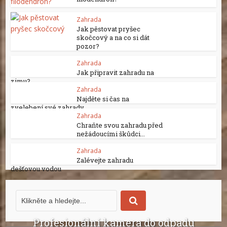
Zahrada
Jak pěstovat pryšec
skočcový a na co si dát
pozor?
Zahrada
Jak připravit zahradu na
zimu?
Zahrada
Najděte si čas na
zvelebení své zahrady
Zahrada
Chraňte svou zahradu před
nežádoucími škůdci...
Zahrada
Zalévejte zahradu
dešťovou vodou
Profesionální kamera do odpadu