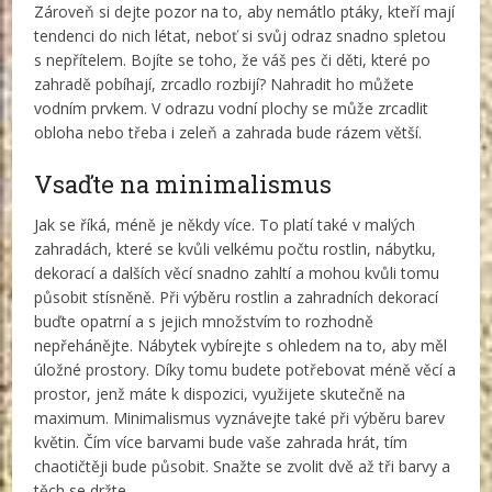
Zároveň si dejte pozor na to, aby nemátlo ptáky, kteří mají
tendenci do nich létat, neboť si svůj odraz snadno spletou
s nepřítelem. Bojíte se toho, že váš pes či děti, které po
zahradě pobíhají, zrcadlo rozbijí? Nahradit ho můžete
vodním prvkem. V odrazu vodní plochy se může zrcadlit
obloha nebo třeba i zeleň a zahrada bude rázem větší.
Vsaďte na minimalismus
Jak se říká, méně je někdy více. To platí také v malých
zahradách, které se kvůli velkému počtu rostlin, nábytku,
dekorací a dalších věcí snadno zahltí a mohou kvůli tomu
působit stísněně. Při výběru rostlin a zahradních dekorací
buďte opatrní a s jejich množstvím to rozhodně
nepřehánějte. Nábytek vybírejte s ohledem na to, aby měl
úložné prostory. Díky tomu budete potřebovat méně věcí a
prostor, jenž máte k dispozici, využijete skutečně na
maximum. Minimalismus vyznávejte také při výběru barev
květin. Čím více barvami bude vaše zahrada hrát, tím
chaotičtěji bude působit. Snažte se zvolit dvě až tři barvy a
těch se držte.