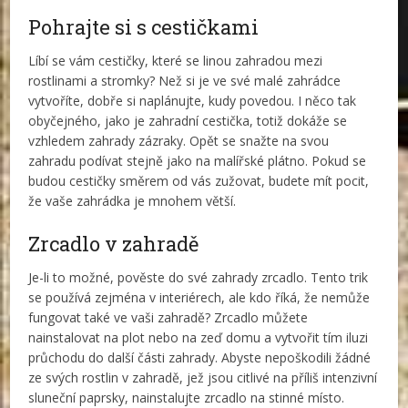
Pohrajte si s cestičkami
Líbí se vám cestičky, které se linou zahradou mezi
rostlinami a stromky? Než si je ve své malé zahrádce
vytvoříte, dobře si naplánujte, kudy povedou. I něco tak
obyčejného, jako je zahradní cestička, totiž dokáže se
vzhledem zahrady zázraky. Opět se snažte na svou
zahradu podívat stejně jako na malířské plátno. Pokud se
budou cestičky směrem od vás zužovat, budete mít pocit,
že vaše zahrádka je mnohem větší.
Zrcadlo v zahradě
Je-li to možné, pověste do své zahrady zrcadlo. Tento trik
se používá zejména v interiérech, ale kdo říká, že nemůže
fungovat také ve vaši zahradě? Zrcadlo můžete
nainstalovat na plot nebo na zeď domu a vytvořit tím iluzi
průchodu do další části zahrady. Abyste nepoškodili žádné
ze svých rostlin v zahradě, jež jsou citlivé na příliš intenzivní
sluneční paprsky, nainstalujte zrcadlo na stinné místo.