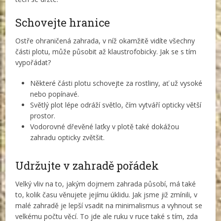
Schovejte hranice
Ostře ohraničená zahrada, v níž okamžitě vidíte všechny
části plotu, může působit až klaustrofobicky. Jak se s tím
vypořádat?
Některé části plotu schovejte za rostliny, ať už vysoké
nebo popínavé.
Světlý plot lépe odráží světlo, čím vytváří opticky větší
prostor.
Vodorovné dřevěné laťky v plotě také dokážou
zahradu opticky zvětšit.
Udržujte v zahradě pořádek
Velký vliv na to, jakým dojmem zahrada působí, má také
to, kolik času věnujete jejímu úklidu. Jak jsme již zmínili, v
malé zahradě je lepší vsadit na minimalismus a vyhnout se
velkému počtu věcí. To jde ale ruku v ruce také s tím, zda