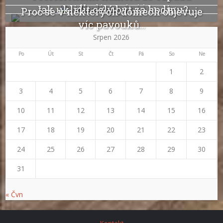
odhalí ucpání i...
Jak uklidit celý byt za hodinu?
Proč se v některých domech objevuje
víc pavouků...
Srpen 2026
Po
Út
St
Čt
Pá
So
Ne
1
2
3
4
5
6
7
8
9
10
11
12
13
14
15
16
17
18
19
20
21
22
23
24
25
26
27
28
29
30
31
« Čvn
Kontakt