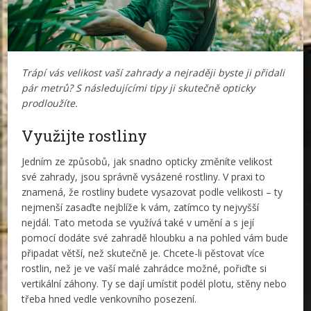
Trápí vás velikost vaší zahrady a nejraději byste ji přidali
pár metrů? S následujícími tipy ji skutečně opticky
prodloužíte.
Využijte rostliny
Jedním ze způsobů, jak snadno opticky změníte velikost
své zahrady, jsou správně vysázené rostliny. V praxi to
znamená, že rostliny budete vysazovat podle velikosti – ty
nejmenší zasaďte nejblíže k vám, zatímco ty nejvyšší
nejdál. Tato metoda se využívá také v umění a s její
pomocí dodáte své zahradě hloubku a na pohled vám bude
připadat větší, než skutečně je. Chcete-li pěstovat více
rostlin, než je ve vaší malé zahrádce možné, pořiďte si
vertikální záhony. Ty se dají umístit podél plotu, stěny nebo
třeba hned vedle venkovního posezení.