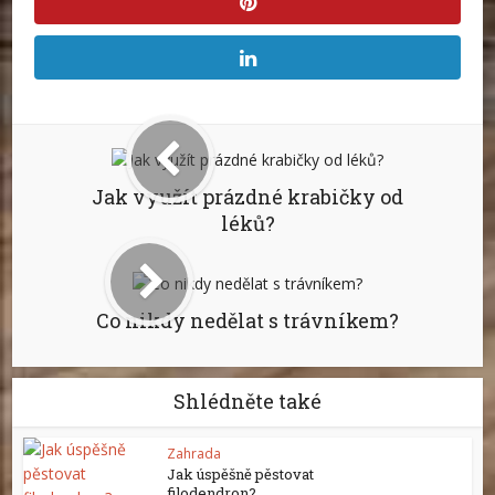
Jak využít prázdné krabičky od
léků?
Co nikdy nedělat s trávníkem?
Shlédněte také
Zahrada
Jak úspěšně pěstovat
filodendron?