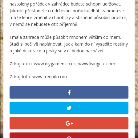
nastolený pořádek v zahrádce budete schopni udržovat.
Jakmile přestanete o udržování pořádku dbát, zahrada se
může lehce změnit v chaotický a stísněně působící prostor,
v němž se nebudete cítit příjemně.
I malá zahrada může působit mnohem větším dojmem.
Stačí si pečlivě naplánovat, jak a kam do ní vysadíte rostliny
a jaké dekorace a prvky se v ní budou nacházet.
Zdroj textu: www.diygarden.co.uk, www.livingetc.com
Zdroj foto: www.freepik.com