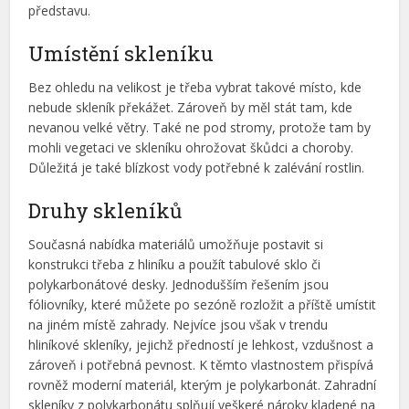
představu.
Umístění skleníku
Bez ohledu na velikost je třeba vybrat takové místo, kde
nebude skleník překážet. Zároveň by měl stát tam, kde
nevanou velké větry. Také ne pod stromy, protože tam by
mohli vegetaci ve skleníku ohrožovat škůdci a choroby.
Důležitá je také blízkost vody potřebné k zalévání rostlin.
Druhy skleníků
Současná nabídka materiálů umožňuje postavit si
konstrukci třeba z hliníku a použít tabulové sklo či
polykarbonátové desky. Jednodušším řešením jsou
fóliovníky, které můžete po sezóně rozložit a příště umístit
na jiném místě zahrady. Nejvíce jsou však v trendu
hliníkové skleníky, jejichž předností je lehkost, vzdušnost a
zároveň i potřebná pevnost. K těmto vlastnostem přispívá
rovněž moderní materiál, kterým je polykarbonát. Zahradní
skleníky z polykarbonátu splňují veškeré nároky kladené na