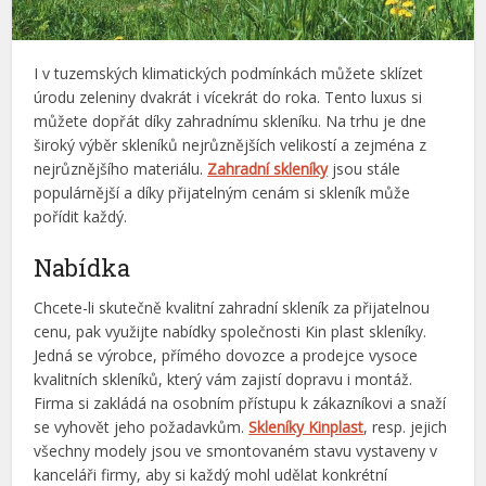
I v tuzemských klimatických podmínkách můžete sklízet
úrodu zeleniny dvakrát i vícekrát do roka. Tento luxus si
můžete dopřát díky zahradnímu skleníku. Na trhu je dne
široký výběr skleníků nejrůznějších velikostí a zejména z
nejrůznějšího materiálu.
Zahradní skleníky
jsou stále
populárnější a díky přijatelným cenám si skleník může
pořídit každý.
Nabídka
Chcete-li skutečně kvalitní zahradní skleník za přijatelnou
cenu, pak využijte nabídky společnosti Kin plast skleníky.
Jedná se výrobce, přímého dovozce a prodejce vysoce
kvalitních skleníků, který vám zajistí dopravu i montáž.
Firma si zakládá na osobním přístupu k zákazníkovi a snaží
se vyhovět jeho požadavkům.
Skleníky Kinplast
, resp. jejich
všechny modely jsou ve smontovaném stavu vystaveny v
kanceláři firmy, aby si každý mohl udělat konkrétní