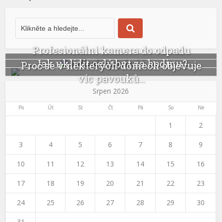
Profesionální kamera do odpadu
odhalí ucpání i...
Jak uklidit celý byt za hodinu?
Proč se v některých domech objevuje
víc pavouků...
Srpen 2026
Po
Út
St
Čt
Pá
So
Ne
1
2
3
4
5
6
7
8
9
10
11
12
13
14
15
16
17
18
19
20
21
22
23
24
25
26
27
28
29
30
31