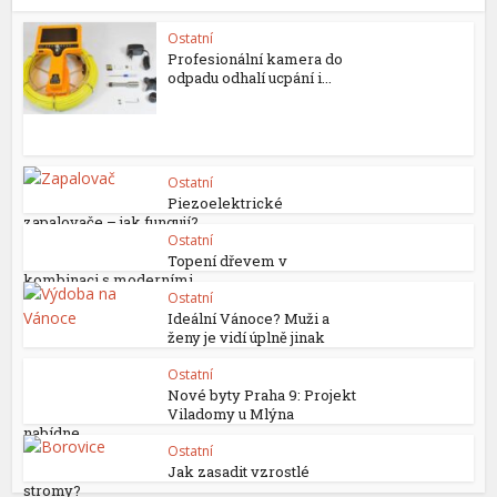
Ostatní
Profesionální kamera do
odpadu odhalí ucpání i...
Ostatní
Piezoelektrické
zapalovače – jak fungují?
Ostatní
Topení dřevem v
kombinaci s moderními...
Ostatní
Ideální Vánoce? Muži a
ženy je vidí úplně jinak
Ostatní
Nové byty Praha 9: Projekt
Viladomy u Mlýna
nabídne...
Ostatní
Jak zasadit vzrostlé
stromy?