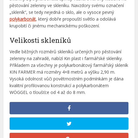
pěstování zeleniny ve skleníku. Navzdory svému označení
„skleník“, se tedy nejedná o sklo, ale o vysoce pevný
polykarbonát
, který dobře propouští světlo a odolává
krupobití či jinému mechanickému poškození.
Velikosti skleníků
Vedle běžných rozměrů skleníků určených pro pěstování
zeleniny na zahradě, nabízí Kin plast i farmářské skleníky.
Příkladem za všechny je polykarbonátový farmářský skleník
KIN FARMER má rozměry 4×8 metrů a výšku 2,90 m.
Vysoká odolnost vůči povětrnostním podmínkám je dána
kvalitní profilovanou konstrukcí a polykarbonátem
WÖGGEL
o tloušťce od 4 až do 8 mm.