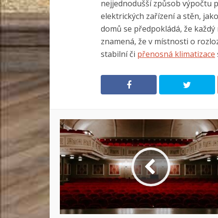
nejjednodušší způsob výpočtu 
elektrických zařízení a stěn, ja
domů se předpokládá, že každý m
znamená, že v místnosti o rozlo
stabilní či
přenosná klimatizace