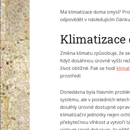
Má klimatizace doma smysl? Proč
odpovědět v následujícím článku
Klimatizace 
Změna klimatu způsobuje, že se s
Když dosáhnou úrovně vyšší než
život obtížné. Pak se hodí
klimat
prostředí.
Donedávna byla hlavním problé
systému, ale v posledních letech
dosáhly úrovně dostupné opravdu
klimatizační jednotky nejen ochl
přebytečnou vlhkost a vytvoří t
výzkum jasně dokazuje, že příli