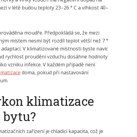
zí v létě budou teploty 23–26 ° C a vlhkost 40–
 prováděna moudře. Předpokládá se, že mezi
ým místem nesmí být rozdíl teplot větší než 7 °
s adaptací. V klimatizované místnosti byste navíc
kud rychlost proudění vzduchu dosáhne hodnoty
iziko vzniku infekce. V každém případě není
imatizace
doma, pokud při nastavování
zum.
ýkon klimatizace
 bytu?
tizačních zařízení je chladicí kapacita, což je