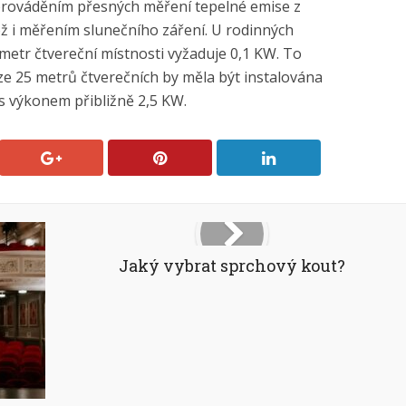
prováděním přesných měření tepelné emise z
kož i měřením slunečního záření. U rodinných
etr čtvereční místnosti vyžaduje 0,1 KW. To
ze 25 metrů čtverečních by měla být instalována
s výkonem přibližně 2,5 KW.
Jaký vybrat sprchový kout?