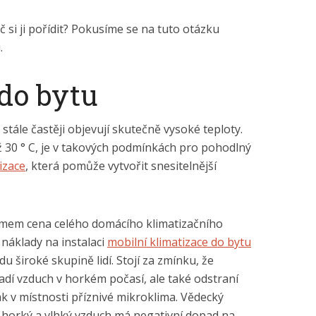
 si ji pořídit? Pokusíme se na tuto otázku
.
do bytu
tále častěji objevují skutečně vysoké teploty.
 30 ° C, je v takových podmínkách pro pohodlný
izace
, která pomůže vytvořit snesitelnější
mem cena celého domácího klimatizačního
 náklady na instalaci
mobilní klimatizace do bytu
 široké skupině lidí. Stojí za zmínku, že
adí vzduch v horkém počasí, ale také odstraní
ak v místnosti příznivé mikroklima. Vědecký
š horký a vlhký vzduch má negativní dopad na