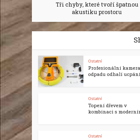
Tři chyby, které tvoří špatnou
akustiku prostoru
S
Ostatní
Profesionální kamera
odpadu odhalí ucpání i
Ostatní
Topení dřevem v
kombinaci s moderním
Ostatní