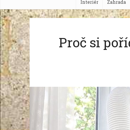
Interiér
Zahrada
Proč si poří