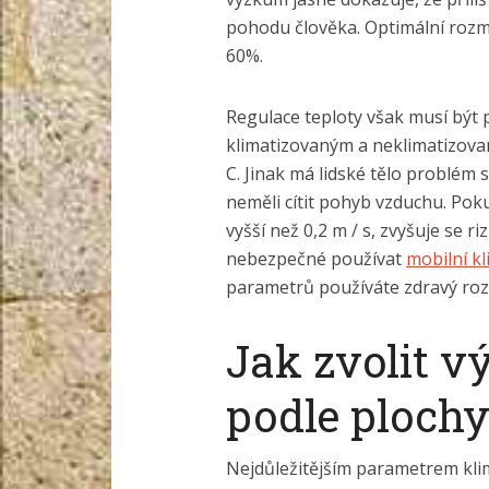
pohodu člověka. Optimální rozme
60%.
Regulace teploty však musí být
klimatizovaným a neklimatizovan
C. Jinak má lidské tělo problém 
neměli cítit pohyb vzduchu. Po
vyšší než 0,2 m / s, zvyšuje se r
nebezpečné používat
mobilní kl
parametrů používáte zdravý ro
Jak zvolit v
podle plochy
Nejdůležitějším parametrem klima