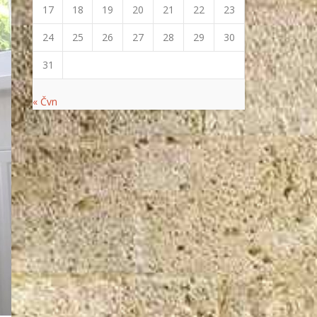
17
18
19
20
21
22
23
24
25
26
27
28
29
30
31
« Čvn