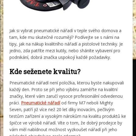
Jak si vybrat pneumatické nářadí v teple svého domova a
tam, kde mu skutečně rozumějí? Podívejte se s námi na
tipy, jak na nákup kvalitního nářadí a pistolové techniky. Je
jedno, zda patříte mezi kutily, nebo sháníte vybavení pro
podnikání, dobrá značka uspokojí každé požadavky.
Kde seženete kvalitu?
Pneumatické nářadí není položka, kterou byste nakupovali
každý den. Proto se při jeho výběru zaměřte na kvalitní
značky, které vám zaručí vysoce profesionální odvedenou
práci.
Pneumatické nářadí
od firmy M7 neboli Mighty
Seven, patří již více než 20 let díky inovacím, pečlivým
testům zařízení a vysokým nárokům na kvalitu produktů ke
špičce ve výrobě nářadí. Víte o tom, že dobrý prodejce by
vám měl nabídnout možnost vyzkoušet nářadí při jeho