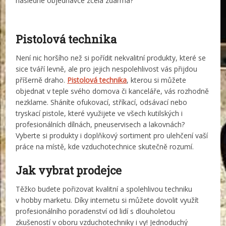
následné objednávce zcela zdarma?
Pistolová technika
Není nic horšího než si pořídit nekvalitní produkty, které se
sice tváří levně, ale pro jejich nespolehlivost vás přijdou
příšerně draho.
Pistolová technika
, kterou si můžete
objednat v teple svého domova či kanceláře, vás rozhodně
nezklame. Sháníte ofukovací, stříkací, odsávací nebo
tryskací pistole, které využijete ve všech kutilských i
profesionálních dílnách, pneuservisech a lakovnách?
Vyberte si produkty i doplňkový sortiment pro ulehčení vaší
práce na místě, kde vzduchotechnice skutečně rozumí.
Jak vybrat prodejce
Těžko budete pořizovat kvalitní a spolehlivou techniku
v hobby marketu. Díky internetu si můžete dovolit využít
profesionálního poradenství od lidí s dlouholetou
zkušeností v oboru vzduchotechniky i vy! Jednoduchý