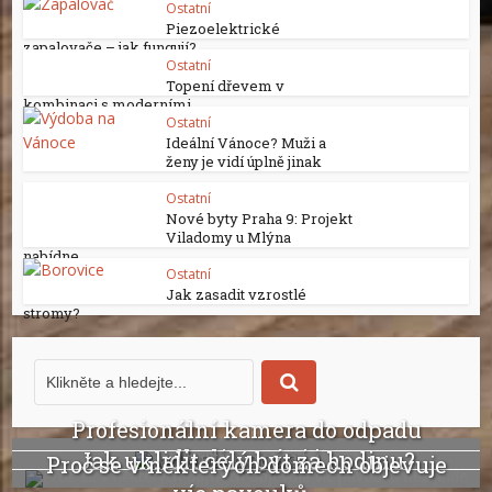
Ostatní
Piezoelektrické
zapalovače – jak fungují?
Ostatní
Topení dřevem v
kombinaci s moderními...
Ostatní
Ideální Vánoce? Muži a
ženy je vidí úplně jinak
Ostatní
Nové byty Praha 9: Projekt
Viladomy u Mlýna
nabídne...
Ostatní
Jak zasadit vzrostlé
stromy?
Profesionální kamera do odpadu
odhalí ucpání i...
Jak uklidit celý byt za hodinu?
Proč se v některých domech objevuje