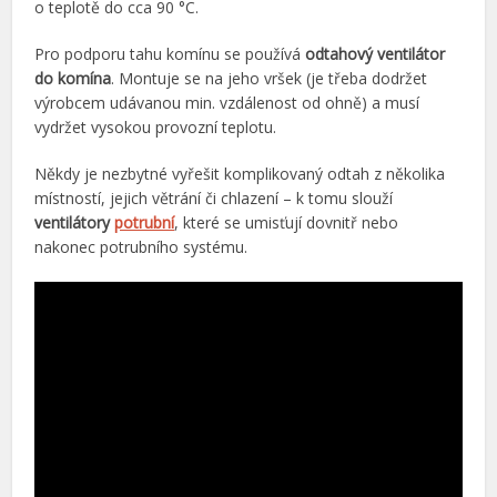
o teplotě do cca 90 °C.
Pro podporu tahu komínu se používá
odtahový ventilátor
do komína
. Montuje se na jeho vršek (je třeba dodržet
výrobcem udávanou min. vzdálenost od ohně) a musí
vydržet vysokou provozní teplotu.
Někdy je nezbytné vyřešit komplikovaný odtah z několika
místností, jejich větrání či chlazení – k tomu slouží
ventilátory
potrubní
, které se umisťují dovnitř nebo
nakonec potrubního systému.