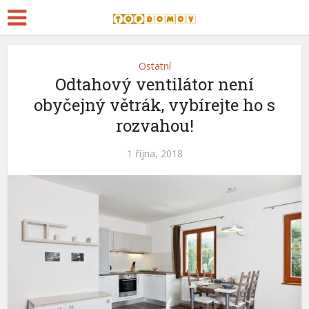
Ostatní
Odtahový ventilátor není
obyčejný větrák, vybírejte ho s
rozvahou!
1 října, 2018