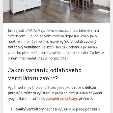
Jak zajistit
efektivní výměnu vzduchu
mezi interiérem a
exteriérem? To, co se vám možná doposud jevilo jako
nepřekonatelný problém, hravě vyřeší
vhodně zvolený
odtahový ventilátor
. Zařízení slouží k odtahu i přisávání
vzduchu přes zeď, potrubí, střechu, okno i komín. Co byste
o něm měli vědět, než si ho pořídíte?
Jakou variantu odtahového
ventilátoru zvolit?
Výběr odtahového ventilátoru jde ruku v ruce s
délkou
potrubí
a
místem vyústění
. V praxi se rozlišují dva základní
typy: axiální a radiální
odtahové ventilátory
, přičemž:
axiální ventilátory
nachází využití v případě potrubí o