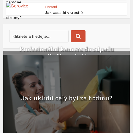
nabídne...
Ostatní
Jak zasadit vzrostlé
stromy?
Profesionální kamera do odpadu
odhalí ucpání i...
Jak uklidit celý byt za hodinu?