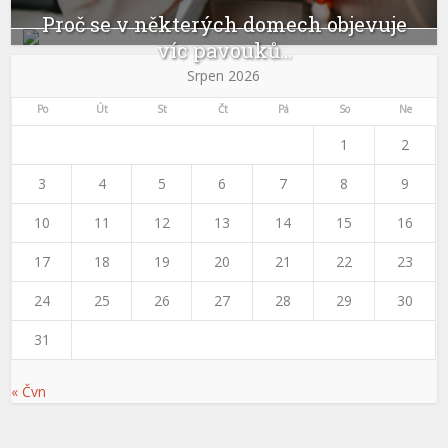
Proč se v některých domech objevuje
víc pavouků...
Srpen 2026
Po
Út
St
Čt
Pá
So
Ne
1
2
3
4
5
6
7
8
9
10
11
12
13
14
15
16
17
18
19
20
21
22
23
24
25
26
27
28
29
30
31
« Čvn