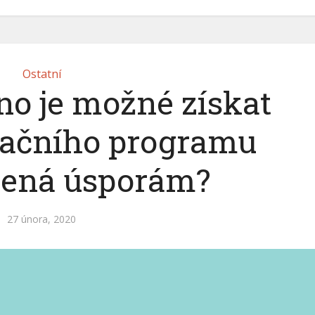
Ostatní
no je možné získat
otačního programu
lená úsporám?
27 února, 2020