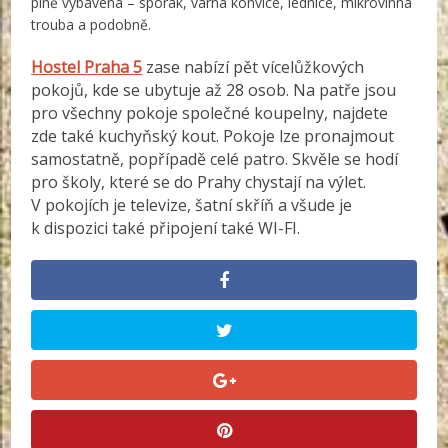
plně vybavená – sporák, varná konvice, lednice, mikrovlnná
trouba a podobně.
Hostel Praha 5
zase nabízí pět vícelůžkových
pokojů, kde se ubytuje až 28 osob. Na patře jsou
pro všechny pokoje společné koupelny, najdete
zde také kuchyňský kout. Pokoje lze pronajmout
samostatně, popřípadě celé patro. Skvěle se hodí
pro školy, které se do Prahy chystají na výlet.
V pokojích je televize, šatní skříň a všude je
k dispozici také připojení také WI-FI.