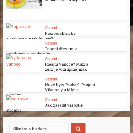
Ostatní
Piezoelektrické
zapalovače – jak fungují?
Ostatní
Topení dřevem v
kombinaci s moderními...
Ostatní
Ideální Vánoce? Muži a
ženy je vidí úplně jinak
Ostatní
Nové byty Praha 9: Projekt
Viladomy u Mlýna
nabídne...
Ostatní
Jak zasadit vzrostlé
stromy?