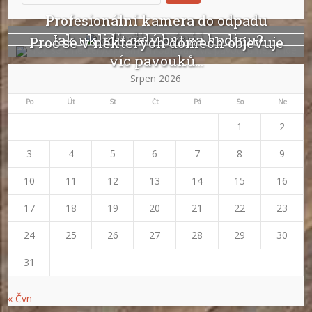
Profesionální kamera do odpadu
odhalí ucpání i...
Jak uklidit celý byt za hodinu?
Proč se v některých domech objevuje
víc pavouků...
Srpen 2026
Po
Út
St
Čt
Pá
So
Ne
1
2
3
4
5
6
7
8
9
10
11
12
13
14
15
16
17
18
19
20
21
22
23
24
25
26
27
28
29
30
31
« Čvn