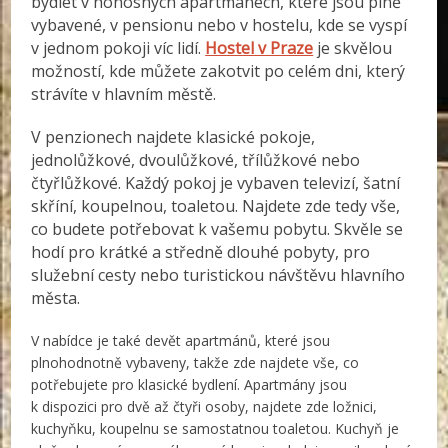
bydlet v honosných apartmánech, které jsou plně
vybavené, v pensionu nebo v hostelu, kde se vyspí
v jednom pokoji víc lidí.
Hostel v Praze
je skvělou
možností, kde můžete zakotvit po celém dni, který
strávíte v hlavním městě.
V penzionech najdete klasické pokoje,
jednolůžkové, dvoulůžkové, třílůžkové nebo
čtyřlůžkové. Každý pokoj je vybaven televizí, šatní
skříní, koupelnou, toaletou. Najdete zde tedy vše,
co budete potřebovat k vašemu pobytu. Skvěle se
hodí pro krátké a středně dlouhé pobyty, pro
služební cesty nebo turistickou návštěvu hlavního
města.
V nabídce je také devět apartmánů, které jsou
plnohodnotně vybaveny, takže zde najdete vše, co
potřebujete pro klasické bydlení. Apartmány jsou
k dispozici pro dvě až čtyři osoby, najdete zde ložnici,
kuchyňku, koupelnu se samostatnou toaletou. Kuchyň je