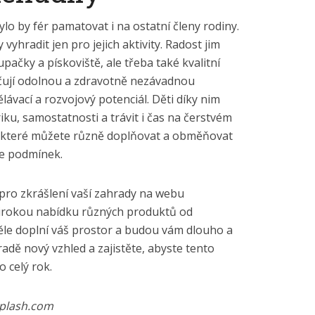
ylo by fér pamatovat i na ostatní členy rodiny.
yhradit jen pro jejich aktivity. Radost jim
ačky a pískoviště, ale třeba také kvalitní
ačují odolnou a zdravotně nezávadnou
dělávací a rozvojový potenciál. Děti díky nim
u, samostatnosti a trávit i čas na čerstvém
, které můžete různě doplňovat a obměňovat
se podmínek.
 pro zkrášlení vaší zahrady na webu
širokou nabídku různých produktů od
ěle doplní váš prostor a budou vám dlouho a
radě nový vzhled a zajistěte, abyste tento
 celý rok.
splash.com