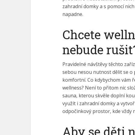
zahradní domky a s pomocí nich s
napadne.
Chcete welln
nebude rušit
Pravidelné návštěvy těchto zaříz
sebou nesou nutnost dělit se o 
komfortní. Co kdybychom vám řek
wellness? Není to přitom nic slož
sauna, kterou skvěle doplní ko
využít i zahradní domky a vytvoř
odpočinkový prostor, kde vždy na
Aby se děti 