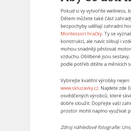
Pokud si vy vytvoříte wellness, b
Dětem můžete také část zahrady v
bezpochyby udělají zahradní houp
Montessori hračky
. Ty se vyzn
konstrukcí, ale navíc slibují i vz
mohou snadněji pěstovat motorik
vzduchu. Oblíbené jsou sestavy
podle potřeb dítěte a měnících 
Vybírejte kvalitní výrobky nejen
www.skluzavky.cz
. Najdete zde 
osvědčených výrobců, které skv
dobře sloužit. Dopřejte vaší zah
prostor mohli naplno využívat po
Zdroj náhledové fotografie: Un