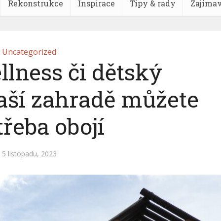
Rekonstrukce
Inspirace
Tipy & rady
Zajímav
Uncategorized
llness či dětský
aší zahradě můžete
třeba obojí
5 listopadu, 2023