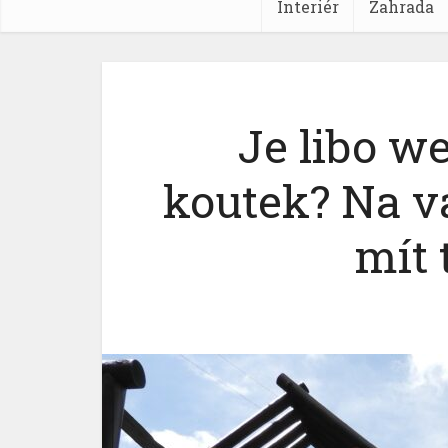
Interiér
Zahrada
Je libo we
koutek? Na v
mít 