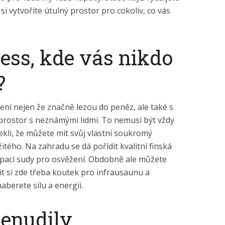
i vytvoříte útulný prostor pro cokoliv, co vás
ess, kde vás nikdo
?
ení nejen že značně lezou do peněz, ale také s
prostor s neznámými lidmi. To nemusí být vždy
li, že můžete mít svůj vlastní soukromý
itého. Na zahradu se dá pořídit kvalitní finská
upací sudy pro osvěžení. Obdobně ale můžete
it si zde třeba koutek pro infrausaunu a
berete sílu a energii.
nenudily