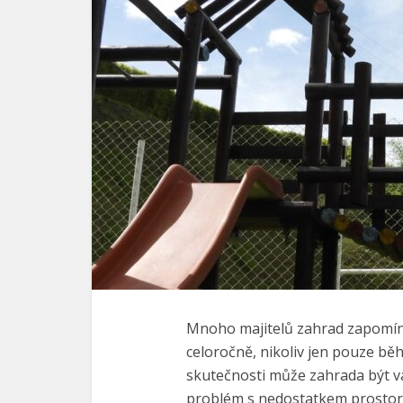
Mnoho majitelů zahrad zapomíná 
celoročně, nikoliv jen pouze bě
skutečnosti může zahrada být v
problém s nedostatkem prostoru 