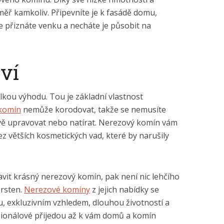
 téměř kamkoliv. Připevníte je k fasádě domu,
je přiznáte venku a necháte je působit na
ví
elkou výhodu. Tou je základní vlastnost
komín
nemůže korodovat, takže se nemusíte
ově upravovat nebo natírat. Nerezový komín vám
bez větších kosmetických vad, které by narušily
avit krásný nerezový komín, pak není nic lehčího
rsten.
Nerezové komíny
z jejich nabídky se
u, exkluzivním vzhledem, dlouhou životností a
sionálové přijedou až k vám domů a komín