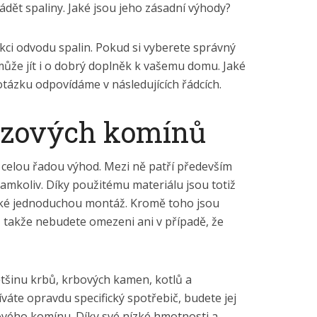
ádět spaliny. Jaké jsou jeho zásadní výhody?
kci odvodu spalin. Pokud si vyberete správný
ůže jít i o dobrý doplněk k vašemu domu. Jaké
otázku odpovídáme v následujících řádcích.
ezových komínů
celou řadou výhod. Mezi ně patří především
mkoliv. Díky použitému materiálu jsou totiž
í také jednoduchou montáž. Kromě toho jsou
 takže nebudete omezeni ani v případě, že
tšinu krbů, krbových kamen, kotlů a
áte opravdu specifický spotřebič, budete jej
ového komínu. Díky své nízké hmotnosti a