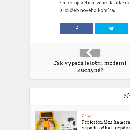
smontují během velice krátké do
si služeb nového komína.
Jak vypadá letošní moderní
kuchyně?
S
Ostatní
Profesionální kamera
odpadu odhalí ucpání i