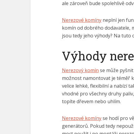
ale zároveň bude spolehlivě odv
Nerezové komíny
neplní jen fun
komín od dobrého dodavatele, m
jsou tedy jeho výhody? Na tuto 
Výhody ner
Nerezový komín
se může pyšnit 
možnost namontovat je téměř ka
velice lehké, flexibilní a nabíz
vhodné pro všechny druhy paliv,
topíte dřevem nebo uhlím.
Nerezové komíny
se hodí pro vě
generátorů. Pokud tedy nepoužív
moct použít i po montáži nerez