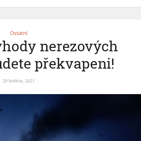
Ostatní
výhody nerezových
dete překvapeni!
29 května, 2021