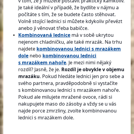
v tom, že ji můžete postavit prakticky kamkoliv.
Je také ideální v případě, že bydlíte v nájmu a
počítáte s tím, že se budete často stěhovat.
Volně stojící lednici si můžete kdykoliv převézt
anebo ji věnovat třeba babičce.
Kombinovaná lednice
má v sobě ukrytou
nejenom chladničku, ale také mrazák. Na trhu
najdete
kombinovanou lednici s mrazákem
dole
nebo
kombinovanou lednici
s mrazákem nahoře
. Je mezi nimi nějaký
rozdíl? Jasně, že je.
Rozdíl je obvykle v objemu
mrazáku
. Pokud hledáte lednici jen pro sebe a
svého partnera, pravděpodobně si vystačíte
s kombinovanou lednicí s mrazákem nahoře.
Pokud ale milujete mražené ovoce, rádi si
nakupujete maso do zásoby a vždy se u vás
najde porce zmrzliny, zvolte kombinovanou
lednici s mrazákem dole.