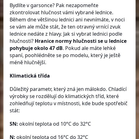
Bydlíte v garsonce? Pak nezapomeňte
zkontrolovat hlučnost vámi vybrané lednice.
Během dne většinou lednici ani nevnímáte, v noci
se vám ale může stát, že ten otravný vrnící zvuk
lednice nedáte z hlavy. Jak si vybrat lednici podle
hlučnosti?
Hranice normy hlučnosti se u lednice
pohybuje okolo 47 dB
. Pokud ale máte lehké
spaní, poohlédněte se po modelu, který je ještě
méně hlučnější.
Klimatická třída
Důležitý parametr, který zná jen málokdo. Chladící
výrobky se rozdělují do klimatických tříd, které
zohledňují teplotu v místnosti, kde bude spotřebič
stát:
SN:
okolní teplota od 10°C do 32°C
N:
okolní teplota od 16°C do 32°C