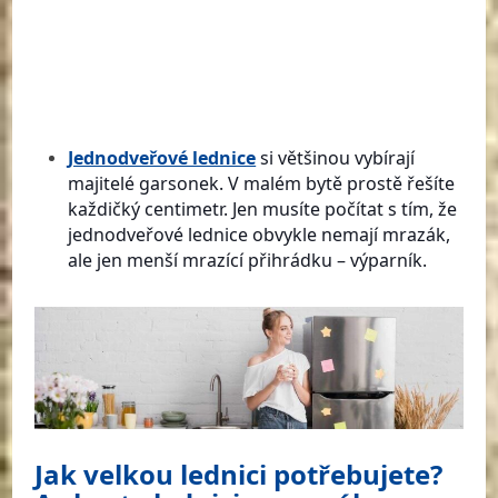
Jednodveřové lednice
si většinou vybírají
majitelé garsonek. V malém bytě prostě řešíte
každičký centimetr. Jen musíte počítat s tím, že
jednodveřové lednice obvykle nemají mrazák,
ale jen menší mrazící přihrádku – výparník.
Jak velkou lednici potřebujete?