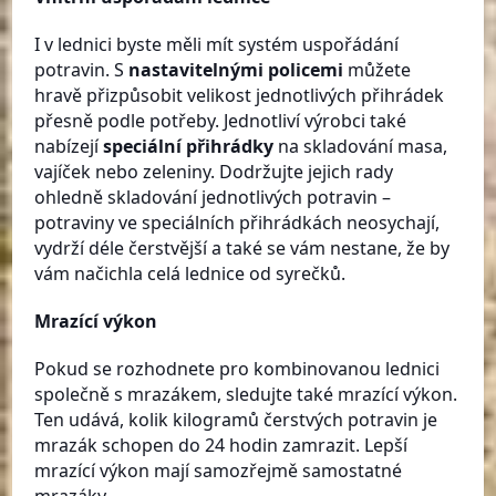
I v lednici byste měli mít systém uspořádání
potravin. S
nastavitelnými policemi
můžete
hravě přizpůsobit velikost jednotlivých přihrádek
přesně podle potřeby. Jednotliví výrobci také
nabízejí
speciální přihrádky
na skladování masa,
vajíček nebo zeleniny. Dodržujte jejich rady
ohledně skladování jednotlivých potravin –
potraviny ve speciálních přihrádkách neosychají,
vydrží déle čerstvější a také se vám nestane, že by
vám načichla celá lednice od syrečků.
Mrazící výkon
Pokud se rozhodnete pro kombinovanou lednici
společně s mrazákem, sledujte také mrazící výkon.
Ten udává, kolik kilogramů čerstvých potravin je
mrazák schopen do 24 hodin zamrazit. Lepší
mrazící výkon mají samozřejmě samostatné
mrazáky.