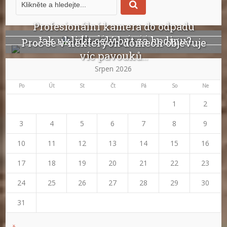
Profesionální kamera do odpadu
odhalí ucpání i...
Jak uklidit celý byt za hodinu?
Proč se v některých domech objevuje
víc pavouků...
Srpen 2026
Po
Út
St
Čt
Pá
So
Ne
1
2
3
4
5
6
7
8
9
10
11
12
13
14
15
16
17
18
19
20
21
22
23
24
25
26
27
28
29
30
31