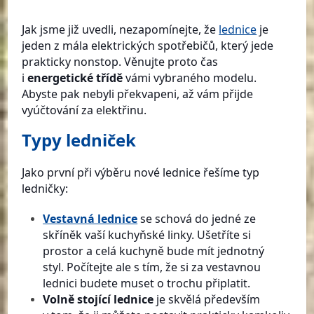
Jak jsme již uvedli, nezapomínejte, že
lednice
je
jeden z mála elektrických spotřebičů, který jede
prakticky nonstop. Věnujte proto čas
i
energetické třídě
vámi vybraného modelu.
Abyste pak nebyli překvapeni, až vám přijde
vyúčtování za elektřinu.
Typy ledniček
Jako první při výběru nové lednice řešíme typ
ledničky:
Vestavná lednice
se schová do jedné ze
skříněk vaší kuchyňské linky. Ušetříte si
prostor a celá kuchyně bude mít jednotný
styl. Počítejte ale s tím, že si za vestavnou
lednici budete muset o trochu připlatit.
Volně stojící lednice
je skvělá především