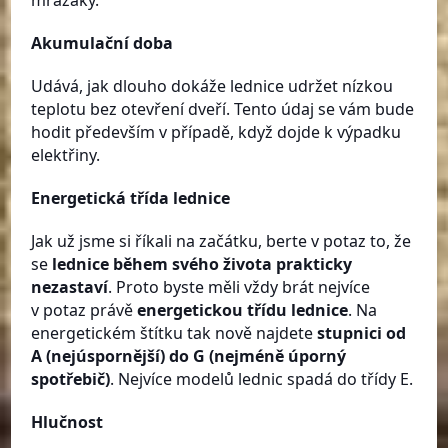
Akumulační doba
Udává, jak dlouho dokáže lednice udržet nízkou
teplotu bez otevření dveří. Tento údaj se vám bude
hodit především v případě, když dojde k výpadku
elektřiny.
Energetická třída lednice
Jak už jsme si říkali na začátku, berte v potaz to, že
se
lednice během svého života prakticky
nezastaví
. Proto byste měli vždy brát nejvíce
v potaz právě
energetickou třídu lednice
. Na
energetickém štítku tak nově najdete
stupnici od
A (nejúspornější) do G (nejméně úporný
spotřebič)
. Nejvíce modelů lednic spadá do třídy E.
Hlučnost