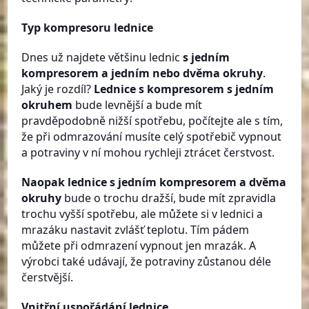
Typ kompresoru lednice
Dnes už najdete většinu lednic
s jedním
kompresorem a jedním nebo dvěma okruhy
.
Jaký je rozdíl?
Lednice s kompresorem
s jedním
okruhem
bude levnější a bude mít
pravděpodobně nižší spotřebu, počítejte ale s tím,
že při odmrazování musíte celý spotřebič vypnout
a potraviny v ní mohou rychleji ztrácet čerstvost.
Naopak lednice s jedním kompresorem a dvěma
okruhy
bude o trochu dražší, bude mít zpravidla
trochu vyšší spotřebu, ale můžete si v lednici a
mrazáku nastavit zvlášť teplotu. Tím pádem
můžete při odmrazení vypnout jen mrazák. A
výrobci také udávají, že potraviny zůstanou déle
čerstvější.
Vnitřní uspořádání lednice