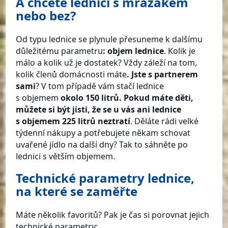
A chcete lednici s mrazákem
nebo bez?
Od typu lednice se plynule přesuneme k dalšímu
důležitému parametru
: objem lednice
. Kolik je
málo a kolik už je dostatek? Vždy záleží na tom,
kolik členů domácnosti máte
. Jste s partnerem
sami
? V tom případě vám stačí lednice
s objemem
okolo 150 litrů. Pokud máte děti,
můžete si být jisti, že se u vás ani lednice
s objemem 225 litrů neztratí
. Děláte rádi velké
týdenní nákupy a potřebujete někam schovat
uvařené jídlo na další dny? Tak to sáhněte po
lednici s větším objemem.
Technické parametry lednice,
na které se zaměřte
Máte několik favoritů? Pak je čas si porovnat jejich
technické parametry: