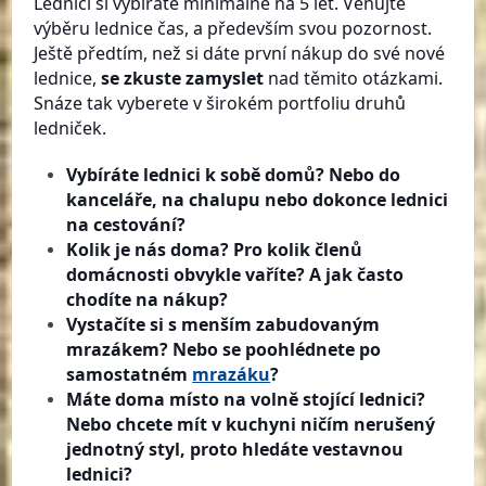
Lednici si vybíráte minimálně na 5 let. Věnujte
výběru lednice čas, a především svou pozornost.
Ještě předtím, než si dáte první nákup do své nové
lednice,
se zkuste zamyslet
nad těmito otázkami.
Snáze tak vyberete v širokém portfoliu druhů
ledniček.
Vybíráte lednici k sobě domů? Nebo do
kanceláře, na chalupu nebo dokonce lednici
na cestování?
Kolik je nás doma? Pro kolik členů
domácnosti obvykle vaříte? A jak často
chodíte na nákup?
Vystačíte si s menším zabudovaným
mrazákem? Nebo se poohlédnete po
samostatném
mrazáku
?
Máte doma místo na volně stojící lednici?
Nebo chcete mít v kuchyni ničím nerušený
jednotný styl, proto hledáte vestavnou
lednici?