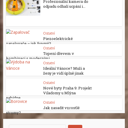
Profesionální kamera do
odpadu odhalí ucpání i...
Ostatní
Piezoelektrické
zapalovače – jak fungují?
Ostatní
Topení dřevem v
kombinaci s moderními...
Ostatní
Ideální Vánoce? Muži a
ženy je vidí úplně jinak
Ostatní
Nové byty Praha 9: Projekt
Viladomy u Mlýna
nabídne...
Ostatní
Jak zasadit vzrostlé
stromy?