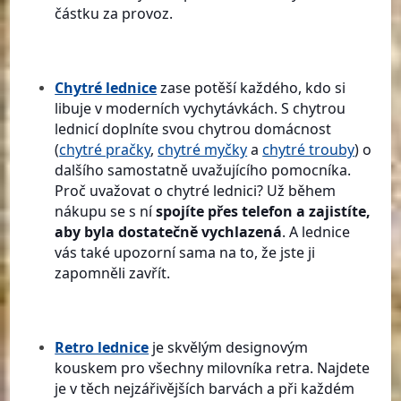
částku za provoz.
Chytré lednice
zase potěší každého, kdo si
libuje v moderních vychytávkách. S chytrou
lednicí doplníte svou chytrou domácnost
(
chytré pračky
,
chytré myčky
a
chytré trouby
) o
dalšího samostatně uvažujícího pomocníka.
Proč uvažovat o chytré lednici? Už během
nákupu se s ní
spojíte přes telefon a zajistíte,
aby byla dostatečně vychlazená
. A lednice
vás také upozorní sama na to, že jste ji
zapomněli zavřít.
Retro lednice
je skvělým designovým
kouskem pro všechny milovníka retra. Najdete
je v těch nejzářivějších barvách a při každém