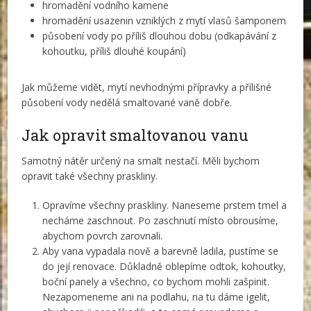
hromadění vodního kamene
hromadění usazenin vzniklých z mytí vlasů šamponem
působení vody po příliš dlouhou dobu (odkapávání z
kohoutku, příliš dlouhé koupání)
Jak můžeme vidět, mytí nevhodnými přípravky a přílišné
působení vody nedělá smaltované vaně dobře.
Jak opravit smaltovanou vanu
Samotný nátěr určený na smalt nestačí. Měli bychom
opravit také všechny praskliny.
Opravíme všechny praskliny. Naneseme prstem tmel a
necháme zaschnout. Po zaschnutí místo obrousíme,
abychom povrch zarovnali.
Aby vana vypadala nově a barevně ladila, pustíme se
do její renovace. Důkladně oblepíme odtok, kohoutky,
boční panely a všechno, co bychom mohli zašpinit.
Nezapomeneme ani na podlahu, na tu dáme igelit,