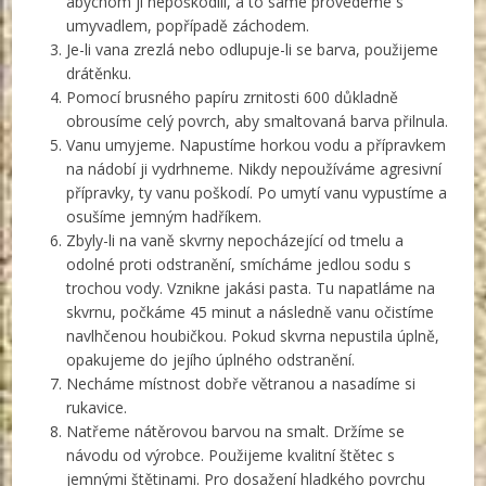
abychom ji nepoškodili, a to samé provedeme s
umyvadlem, popřípadě záchodem.
Je-li vana zrezlá nebo odlupuje-li se barva, použijeme
drátěnku.
Pomocí brusného papíru zrnitosti 600 důkladně
obrousíme celý povrch, aby smaltovaná barva přilnula.
Vanu umyjeme. Napustíme horkou vodu a přípravkem
na nádobí ji vydrhneme. Nikdy nepoužíváme agresivní
přípravky, ty vanu poškodí. Po umytí vanu vypustíme a
osušíme jemným hadříkem.
Zbyly-li na vaně skvrny nepocházející od tmelu a
odolné proti odstranění, smícháme jedlou sodu s
trochou vody. Vznikne jakási pasta. Tu napatláme na
skvrnu, počkáme 45 minut a následně vanu očistíme
navlhčenou houbičkou. Pokud skvrna nepustila úplně,
opakujeme do jejího úplného odstranění.
Necháme místnost dobře větranou a nasadíme si
rukavice.
Natřeme nátěrovou barvou na smalt. Držíme se
návodu od výrobce. Použijeme kvalitní štětec s
jemnými štětinami. Pro dosažení hladkého povrchu