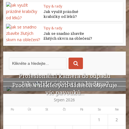
Tipy & rady
Jak využít prázdné
krabičky od léků?
Tipy & rady
Jak se snadno zbavíte
žlutých skvrn na oblečení?
Profesionální kamera do odpadu
odhalí ucpání i...
Jak uklidit celý byt za hodinu?
Proč se v některých domech objevuje
víc pavouků...
Srpen 2026
Po
Út
St
Čt
Pá
So
Ne
1
2