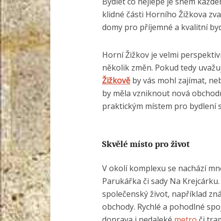
Bydlet co nejlépe je snem každéh
klidné části Horního Žižkova zv
domy pro příjemné a kvalitní bydl
Horní Žižkov je velmi perspektiv
několik změn. Pokud tedy uvažu
Žižkově
by vás mohl zajímat, ne
by měla vzniknout nová obchodní 
praktickým místem pro bydlení 
Skvělé místo pro život
V okolí komplexu se nachází mno
Parukářka či sady Na Krejcárku
společenský život, například zn
obchody. Rychlé a pohodlné spoj
doprava i nedaleké
metro
či tra