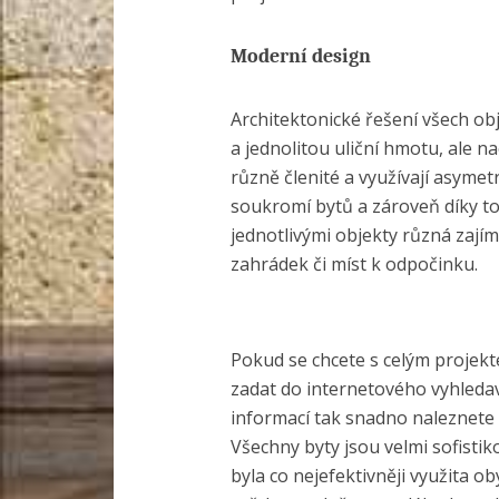
Moderní design
Architektonické řešení všech obj
a jednolitou uliční hmotu, ale 
různě členité a využívají asymet
soukromí bytů a zároveň díky to
jednotlivými objekty různá zají
zahrádek či míst k odpočinku.
Pokud se chcete s celým projekt
zadat do internetového vyhled
informací tak snadno naleznete i
Všechny byty jsou velmi sofistiko
byla co nejefektivněji využita o