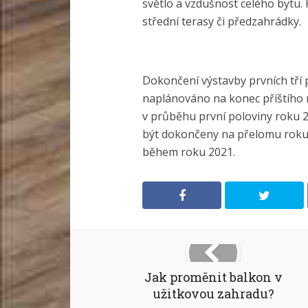
světlo a vzdušnost celého bytu. K
střední terasy či předzahrádky.
Dokončení výstavby prvních tří 
naplánováno na konec příštího r
v průběhu první poloviny roku 20
být dokončeny na přelomu roku 
během roku 2021.
Jak proměnit balkon v
užitkovou zahradu?