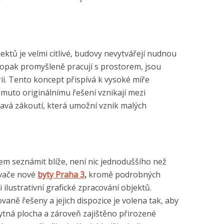
ektů je velmi citlivé, budovy nevytvářejí nudnou
naopak promyšleně pracují s prostorem, jsou
rii. Tento koncept přispívá k vysoké míře
muto originálnímu řešení vznikají mezi
mavá zákoutí, která umožní vznik malých
em seznámit blíže, není nic jednoduššího než
avače nové
byty Praha 3
,
kromě podrobných
 ilustrativní grafické zpracování objektů.
vaně řešeny a jejich dispozice je volena tak, aby
bytná plocha a zároveň zajištěno přirozené