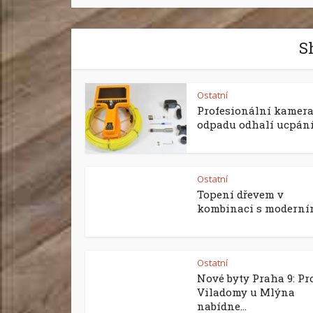
S
Ostatní
Profesionální kamera
odpadu odhalí ucpání i
Ostatní
Topení dřevem v
kombinaci s moderním
Ostatní
Nové byty Praha 9: Pr
Viladomy u Mlýna
nabídne...