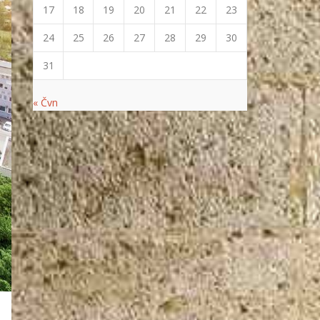
17
18
19
20
21
22
23
24
25
26
27
28
29
30
31
« Čvn