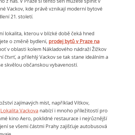
o z nás. V Praze si tento sen můžete splnit v
ané Vackov, kde právě vznikají moderní bytové
ení 21. století.
ní lokalita, kterou v blízké době čeká hned
jete o změně bydlení,
prodej bytů v Praze na
boť v oblasti kolem Nákladového nádraží Žižkov
čtvrť, a přilehlý Vackov se tak stane ideálním a
se skvělou občanskou vybaveností.
žství zajímavých míst, například Vítkov,
.
Lokalita Vackova
nabízí i mnoho příležitostí pro
ámé kino Aero, poklidné restaurace i nejrůznější
ení se všemi částmi Prahy zajišťuje autobusová
mvaje.