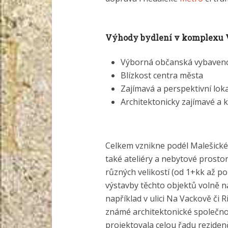
Výhody bydlení v komplexu 
Výborná občanská vybaven
Blízkost centra města
Zajímavá a perspektivní loka
Architektonicky zajímavé a k
Celkem vznikne podél Malešické 
také ateliéry a nebytové prostor
různých velikostí (od 1+kk až po
výstavby těchto objektů volně n
například v ulici Na Vackově či R
známé architektonické společnost
projektovala celou řadu reziden