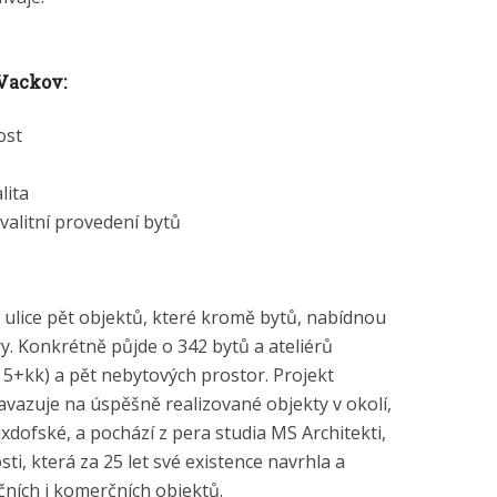
Vackov:
ost
lita
valitní provedení bytů
ulice pět objektů, které kromě bytů, nabídnou
y. Konkrétně půjde o 342 bytů a ateliérů
 5+kk) a pět nebytových prostor. Projekt
avazuje na úspěšně realizované objekty v okolí,
ixdofské, a pochází z pera studia MS Architekti,
i, která za 25 let své existence navrhla a
čních i komerčních objektů.